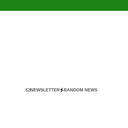
NEWSLETTER
RANDOM NEWS