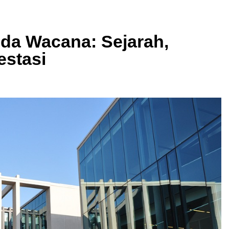
ida Wacana: Sejarah,
estasi