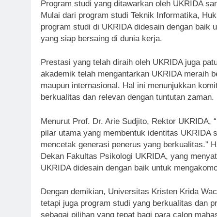
Program studi yang ditawarkan oleh UKRIDA san
Mulai dari program studi Teknik Informatika, Hu
program studi di UKRIDA didesain dengan baik 
yang siap bersaing di dunia kerja.
Prestasi yang telah diraih oleh UKRIDA juga pat
akademik telah mengantarkan UKRIDA meraih berb
maupun internasional. Hal ini menunjukkan ko
berkualitas dan relevan dengan tuntutan zaman.
Menurut Prof. Dr. Arie Sudjito, Rektor UKRIDA, 
pilar utama yang membentuk identitas UKRIDA s
mencetak generasi penerus yang berkualitas.” Ha
Dekan Fakultas Psikologi UKRIDA, yang menyat
UKRIDA didesain dengan baik untuk mengakomo
Dengan demikian, Universitas Kristen Krida Wa
tetapi juga program studi yang berkualitas dan 
sebagai pilihan yang tepat bagi para calon mah