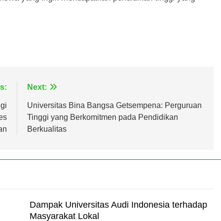
s:
Next:
gi
Universitas Bina Bangsa Getsempena: Perguruan
es
Tinggi yang Berkomitmen pada Pendidikan
an
Berkualitas
Dampak Universitas Audi Indonesia terhadap
Masyarakat Lokal