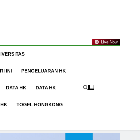
Live Now
IVERSITAS
I INI
PENGELUARAN HK
DATA HK
DATA HK
 HK
TOGEL HONGKONG