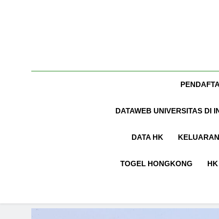
PENDAFT
DATAWEB UNIVERSITAS DI 
DATA HK
KELUARAN
TOGEL HONGKONG
HK 