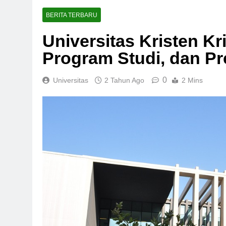
BERITA TERBARU
Universitas Kristen Kr
Program Studi, dan Pr
0
Universitas
2 Tahun Ago
2 Mins