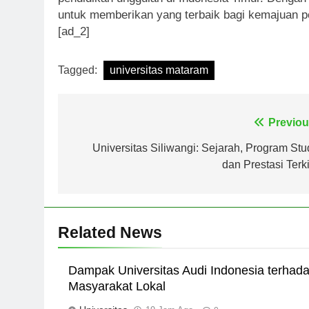
untuk memberikan yang terbaik bagi kemajuan pe
[ad_2]
Tagged:
universitas mataram
Navigasi
Previou
pos
Universitas Siliwangi: Sejarah, Program Stud
dan Prestasi Terki
Related News
Dampak Universitas Audi Indonesia terhad
Masyarakat Lokal