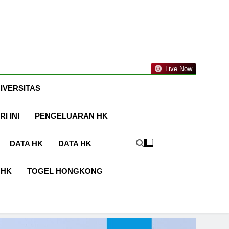
Live Now
IVERSITAS
I INI
PENGELUARAN HK
DATA HK
DATA HK
 HK
TOGEL HONGKONG