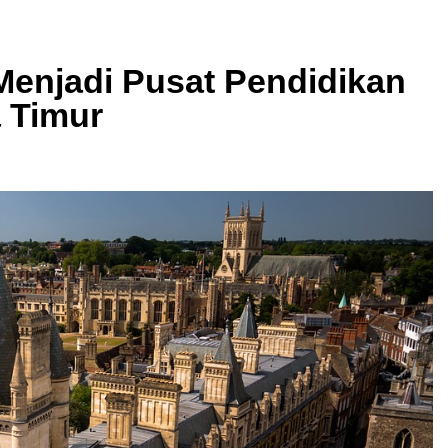
Menjadi Pusat Pendidikan
 Timur