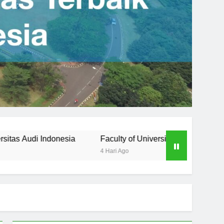
Faculty of Universitas Audi Indonesia: Meet the Professors
4 Hari Ago