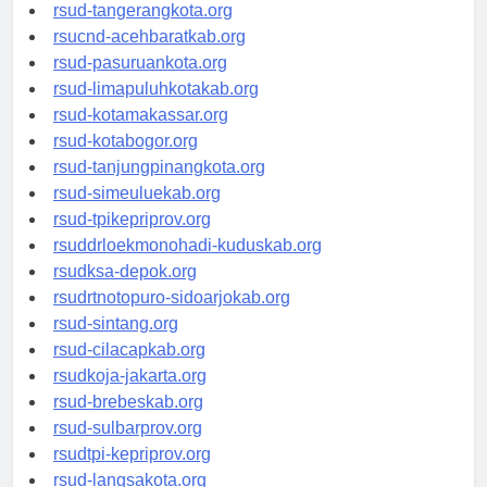
rsud-kotabekasi.org
rsud-tangerangkota.org
rsucnd-acehbaratkab.org
rsud-pasuruankota.org
rsud-limapuluhkotakab.org
rsud-kotamakassar.org
rsud-kotabogor.org
rsud-tanjungpinangkota.org
rsud-simeuluekab.org
rsud-tpikepriprov.org
rsuddrloekmonohadi-kuduskab.org
rsudksa-depok.org
rsudrtnotopuro-sidoarjokab.org
rsud-sintang.org
rsud-cilacapkab.org
rsudkoja-jakarta.org
rsud-brebeskab.org
rsud-sulbarprov.org
rsudtpi-kepriprov.org