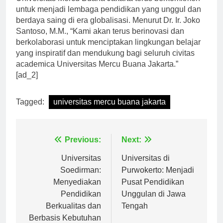
Universitas Mercu Buana Jakarta terus berkomitmen
untuk menjadi lembaga pendidikan yang unggul dan
berdaya saing di era globalisasi. Menurut Dr. Ir. Joko
Santoso, M.M., “Kami akan terus berinovasi dan
berkolaborasi untuk menciptakan lingkungan belajar
yang inspiratif dan mendukung bagi seluruh civitas
academica Universitas Mercu Buana Jakarta.”
[ad_2]
Tagged:
universitas mercu buana jakarta
Navigasi
Previous:
Next:
pos
Universitas
Universitas di
Soedirman:
Purwokerto: Menjadi
Menyediakan
Pusat Pendidikan
Pendidikan
Unggulan di Jawa
Berkualitas dan
Tengah