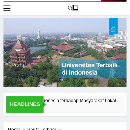
Live Now
sitas Audi Indonesia terhadap Masyarakat Lokal
Alumni
HEADLINES
1 Hari A