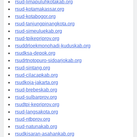
rsud-limapuluhkotakab.org
rsud-kotamakassar.org
rsud-kotabogor.org
rsud-tanjungpinangkota.org
rsud-simeuluekab.org
rsud-tpikepriprov.org
rsuddrloekmonohadi-kuduskab.org
rsudksa-depok.org
rsudrtnotopuro-sidoarjokab.org
rsud-sintang.org
rsud-cilacapkab.org
rsudkoja-jakarta.org
rsud-brebeskab.org
rsud-sulbarprov.org
rsudtpi-kepriprov.org
rsud-langsakota.org
rsud-ntbprov.org
rsud-natunakab.org