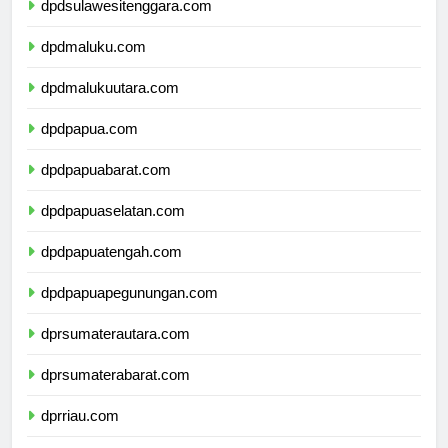
dpdsulawesitenggara.com
dpdmaluku.com
dpdmalukuutara.com
dpdpapua.com
dpdpapuabarat.com
dpdpapuaselatan.com
dpdpapuatengah.com
dpdpapuapegunungan.com
dprsumaterautara.com
dprsumaterabarat.com
dprriau.com