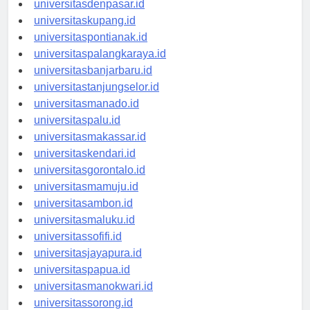
universitasdenpasar.id
universitaskupang.id
universitaspontianak.id
universitaspalangkaraya.id
universitasbanjarbaru.id
universitastanjungselor.id
universitasmanado.id
universitaspalu.id
universitasmakassar.id
universitaskendari.id
universitasgorontalo.id
universitasmamuju.id
universitasambon.id
universitasmaluku.id
universitassofifi.id
universitasjayapura.id
universitaspapua.id
universitasmanokwari.id