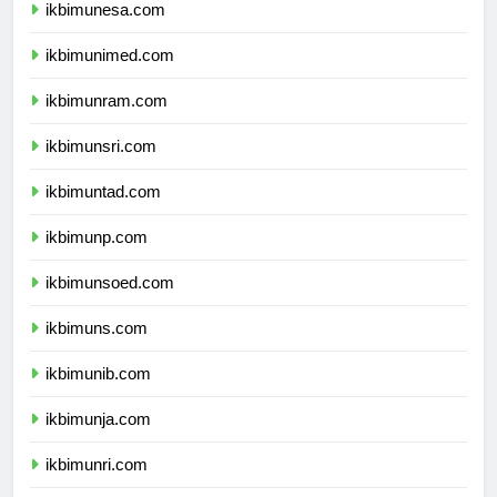
ikbimunesa.com
ikbimunimed.com
ikbimunram.com
ikbimunsri.com
ikbimuntad.com
ikbimunp.com
ikbimunsoed.com
ikbimuns.com
ikbimunib.com
ikbimunja.com
ikbimunri.com