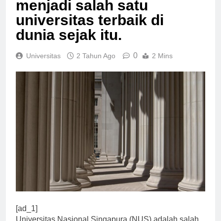
menjadi salah satu
universitas terbaik di
dunia sejak itu.
0
Universitas
2 Tahun Ago
2 Mins
[ad_1]