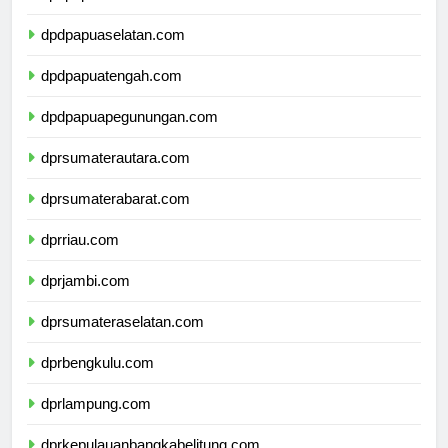
dpdpapuabarat.com
dpdpapuaselatan.com
dpdpapuatengah.com
dpdpapuapegunungan.com
dprsumaterautara.com
dprsumaterabarat.com
dprriau.com
dprjambi.com
dprsumateraselatan.com
dprbengkulu.com
dprlampung.com