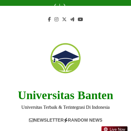
Skip
from
Audi
Universitas
Indonesia
from
Audi
Universitas
Audi
Stories
Universitas
Indonesia
Audi
terhadap
Universitas
Indonesia
Audi
Indonesia
from
to
Audi
untuk
Indonesia:
Masyarakat
Audi
untuk
Indonesia:
terhadap
Universitas
content
Indonesia
Pendidikan
A
Lokal
Indonesia
Pendidikan
A
Masyarakat
Audi
Tinggi
Welcoming
Tinggi
Welcoming
Lokal
Indonesia
Anda?
Environment
Anda?
Environment
Universitas Banten
Universitas Terbaik & Terintegrasi Di Indonesia
NEWSLETTER
RANDOM NEWS