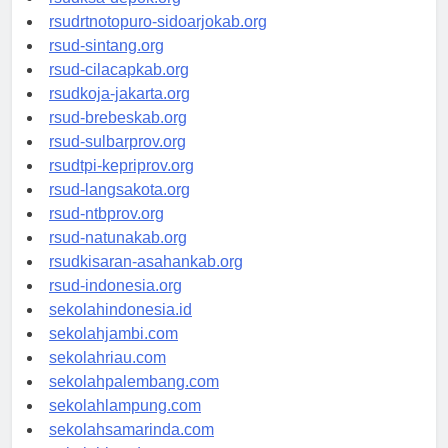
rsudksa-depok.org
rsudrtnotopuro-sidoarjokab.org
rsud-sintang.org
rsud-cilacapkab.org
rsudkoja-jakarta.org
rsud-brebeskab.org
rsud-sulbarprov.org
rsudtpi-kepriprov.org
rsud-langsakota.org
rsud-ntbprov.org
rsud-natunakab.org
rsudkisaran-asahankab.org
rsud-indonesia.org
sekolahindonesia.id
sekolahjambi.com
sekolahriau.com
sekolahpalembang.com
sekolahlampung.com
sekolahsamarinda.com