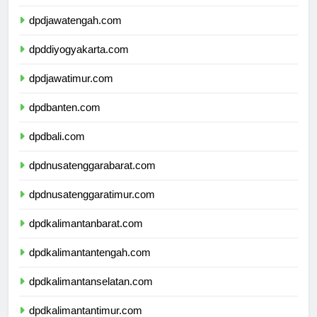
dpdjawabarat.com
dpdjawatengah.com
dpddiyogyakarta.com
dpdjawatimur.com
dpdbanten.com
dpdbali.com
dpdnusatenggarabarat.com
dpdnusatenggaratimur.com
dpdkalimantanbarat.com
dpdkalimantantengah.com
dpdkalimantanselatan.com