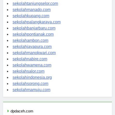
sekolahgorontalo.com
sekolahtanjungselor.com
sekolahmanado.com
sekolahkupang.com
sekolahpalangkaraya.com
sekolahbanjarbaru.com
sekolahpontianak.com
sekolahambon.com
sekolahjayapura.com
sekolahmanokwari.com
sekolahnabire.com
sekolahwamena.com
sekolahsalor.com
sekolahindonesia.org
sekolahsorong.com
sekolahmamuju.com