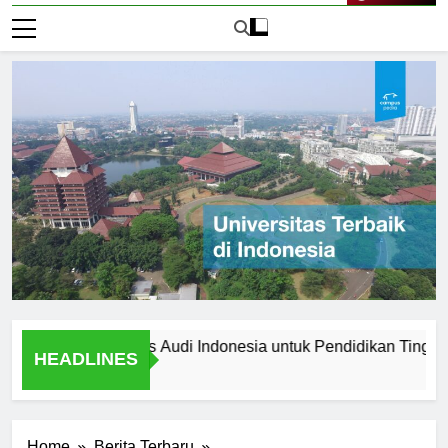
Live Now
ih Universitas Audi Indonesia untuk Pendidikan Tinggi Anda?
HEADLINES