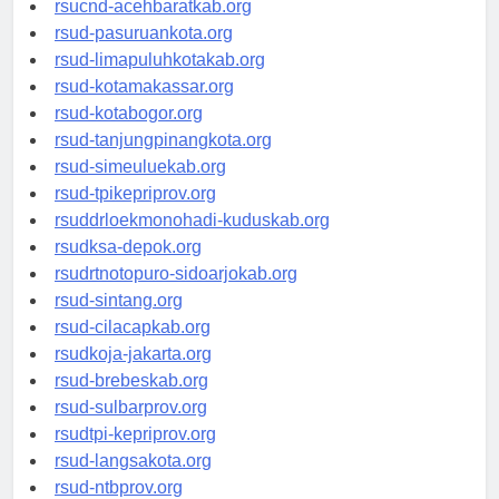
rsucnd-acehbaratkab.org
rsud-pasuruankota.org
rsud-limapuluhkotakab.org
rsud-kotamakassar.org
rsud-kotabogor.org
rsud-tanjungpinangkota.org
rsud-simeuluekab.org
rsud-tpikepriprov.org
rsuddrloekmonohadi-kuduskab.org
rsudksa-depok.org
rsudrtnotopuro-sidoarjokab.org
rsud-sintang.org
rsud-cilacapkab.org
rsudkoja-jakarta.org
rsud-brebeskab.org
rsud-sulbarprov.org
rsudtpi-kepriprov.org
rsud-langsakota.org