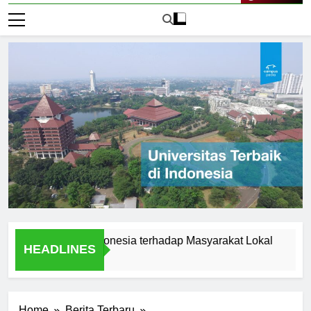
Live Now
itas Audi Indonesia terhadap Masyarakat Lokal
Alumni 
HEADLINES
1 Hari Ag