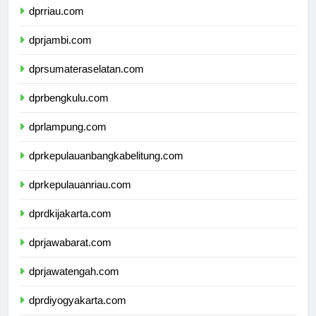
dprriau.com
dprjambi.com
dprsumateraselatan.com
dprbengkulu.com
dprlampung.com
dprkepulauanbangkabelitung.com
dprkepulauanriau.com
dprdkijakarta.com
dprjawabarat.com
dprjawatengah.com
dprdiyogyakarta.com