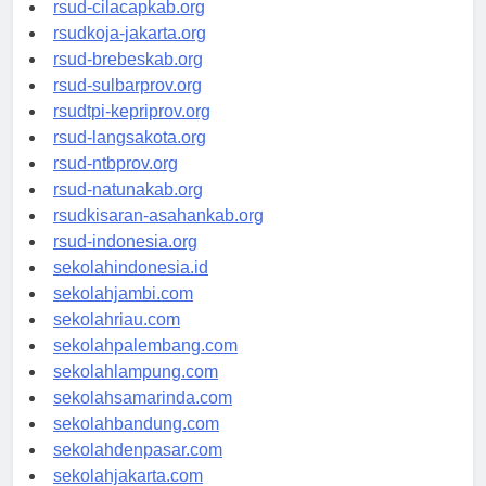
rsud-sintang.org
rsud-cilacapkab.org
rsudkoja-jakarta.org
rsud-brebeskab.org
rsud-sulbarprov.org
rsudtpi-kepriprov.org
rsud-langsakota.org
rsud-ntbprov.org
rsud-natunakab.org
rsudkisaran-asahankab.org
rsud-indonesia.org
sekolahindonesia.id
sekolahjambi.com
sekolahriau.com
sekolahpalembang.com
sekolahlampung.com
sekolahsamarinda.com
sekolahbandung.com
sekolahdenpasar.com