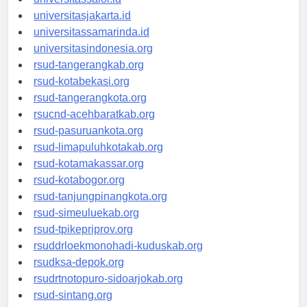
universitassalor.id
universitasjakarta.id
universitassamarinda.id
universitasindonesia.org
rsud-tangerangkab.org
rsud-kotabekasi.org
rsud-tangerangkota.org
rsucnd-acehbaratkab.org
rsud-pasuruankota.org
rsud-limapuluhkotakab.org
rsud-kotamakassar.org
rsud-kotabogor.org
rsud-tanjungpinangkota.org
rsud-simeuluekab.org
rsud-tpikepriprov.org
rsuddrloekmonohadi-kuduskab.org
rsudksa-depok.org
rsudrtnotopuro-sidoarjokab.org