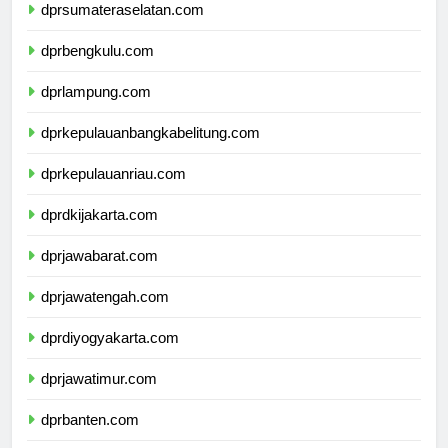
dprsumateraselatan.com
dprbengkulu.com
dprlampung.com
dprkepulauanbangkabelitung.com
dprkepulauanriau.com
dprdkijakarta.com
dprjawabarat.com
dprjawatengah.com
dprdiyogyakarta.com
dprjawatimur.com
dprbanten.com