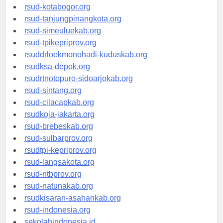
rsud-kotamakassar.org
rsud-kotabogor.org
rsud-tanjungpinangkota.org
rsud-simeuluekab.org
rsud-tpikepriprov.org
rsuddrloekmonohadi-kuduskab.org
rsudksa-depok.org
rsudrtnotopuro-sidoarjokab.org
rsud-sintang.org
rsud-cilacapkab.org
rsudkoja-jakarta.org
rsud-brebeskab.org
rsud-sulbarprov.org
rsudtpi-kepriprov.org
rsud-langsakota.org
rsud-ntbprov.org
rsud-natunakab.org
rsudkisaran-asahankab.org
rsud-indonesia.org