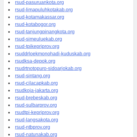
rsucnd-acehbaratkab.org
rsud-pasuruankota.org
rsud-limapuluhkotakab.org
rsud-kotamakassar.org
rsud-kotabogor.org
rsud-tanjungpinangkota.org
rsud-simeuluekab.org
rsud-tpikepriprov.org
rsuddrloekmonohadi-kuduskab.org
rsudksa-depok.org
rsudrtnotopuro-sidoarjokab.org
rsud-sintang.org
rsud-cilacapkab.org
rsudkoja-jakarta.org
rsud-brebeskab.org
rsud-sulbarprov.org
rsudtpi-kepriprov.org
rsud-langsakota.org
rsud-ntbprov.org