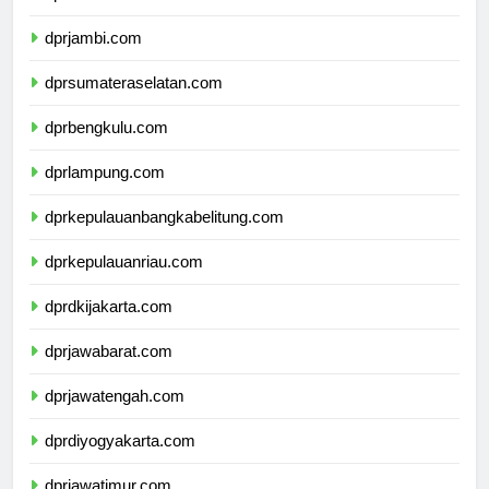
dprriau.com
dprjambi.com
dprsumateraselatan.com
dprbengkulu.com
dprlampung.com
dprkepulauanbangkabelitung.com
dprkepulauanriau.com
dprdkijakarta.com
dprjawabarat.com
dprjawatengah.com
dprdiyogyakarta.com